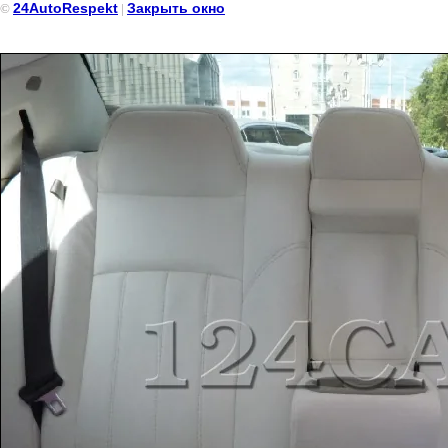
24AutoRespekt
Закрыть окно
©
|
Chrysler 300 Long (Мини лимузин Крайслер) чёрного цвета 