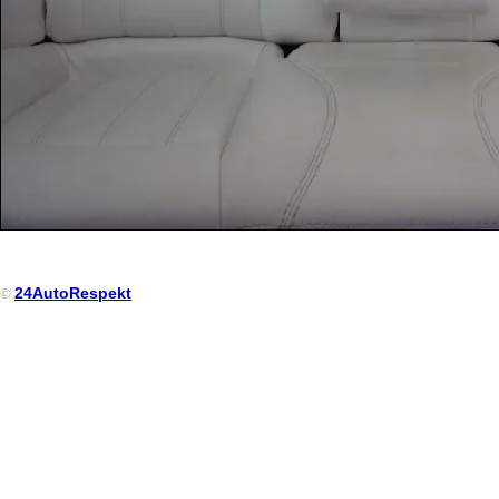
24AutoRespekt
©