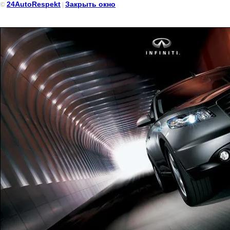
24AutoRespekt
Закрыть окно
©
|
Infiniti FX35