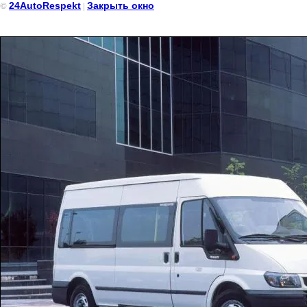
24AutoRespekt
Закрыть окно
©
|
Микроавтобус Ford Transit (Форд Транзит) белый, 13- ти ме