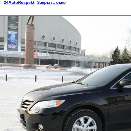
24AutoRespekt
Закрыть окно
©
|
Toyota Camry 02