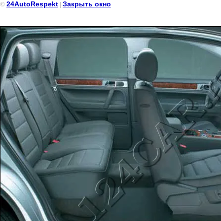
24AutoRespekt
Закрыть окно
©
|
Volksvagen Touareg (Фольцваген Тоурег) Чёрного цвета