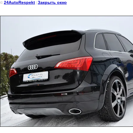
24AutoRespekt
Закрыть окно
©
|
Ауди Q5 чёрного цвета