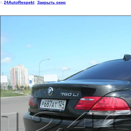
24AutoRespekt
Закрыть окно
©
|
BMW 745 БМВ Чёрного цвета на прокат в Красноярске, све