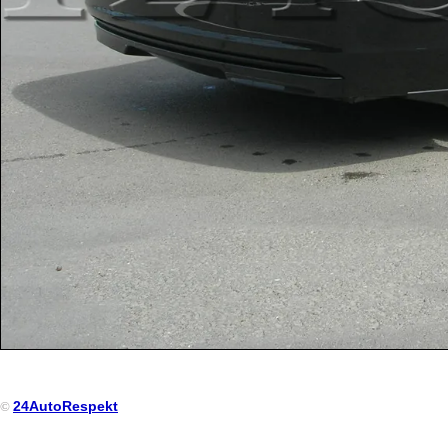
24AutoRespekt
©