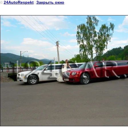
24AutoRespekt
Закрыть окно
©
|
Chrysler 300 (Крайслер 300) Белоснежный, 10- ти метровый