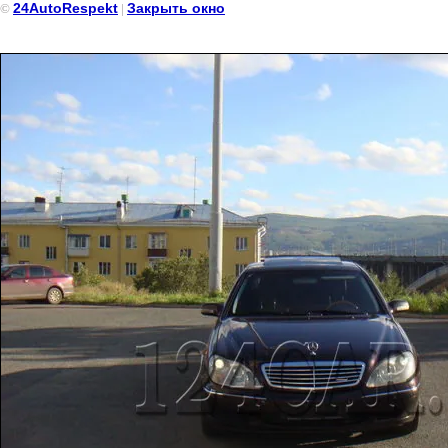
24AutoRespekt
Закрыть окно
©
|
Мерседес бордового цвета на прокат в Красноярске 05