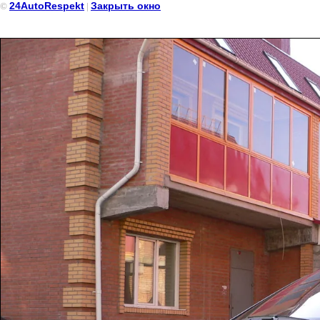
24AutoRespekt
Закрыть окно
©
|
Мерседес небесного цвета s класс на прокат в Красноярске