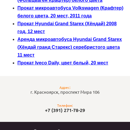
(Фольцваген Крафтер) белого цвета
Прокат микроавтобуса Volkswagen (Крафтер)
белого цвета, 20 мест, 2011 года
Прокат Hyundai Grand Starex (Хёндай) 2008
год, 12 мест
Аренда микроавтобуса Hyundai Grand Starex
(Хёндай гранд Старекс) серебристого цвета
11 мест
Прокат Iveco Daily, цвет белый, 20 мест
Адрес:
г. Красноярск, проспект Мира 106
Телефон:
+7 (391) 271-78-29