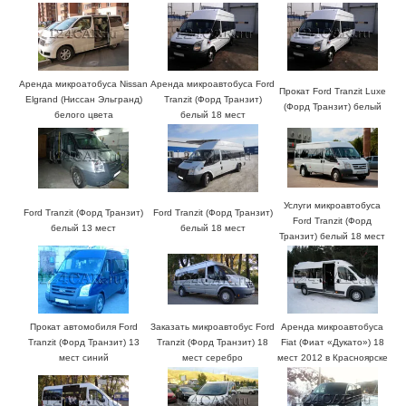
Аренда микроатобуса Nissan
Аренда микроавтобуса Ford
Прокат Ford Tranzit Luxe
Elgrand (Ниссан Эльгранд)
Tranzit (Форд Транзит)
(Форд Транзит) белый
белого цвета
белый 18 мест
Услуги микроавтобуса
Ford Tranzit (Форд Транзит)
Ford Tranzit (Форд Транзит)
Ford Tranzit (Форд
белый 13 мест
белый 18 мест
Транзит) белый 18 мест
Прокат автомобиля Ford
Заказать микроавтобус Ford
Аренда микроавтобуса
Tranzit (Форд Транзит) 13
Tranzit (Форд Транзит) 18
Fiat (Фиат «Дукато») 18
мест синий
мест серебро
мест 2012 в Красноярске