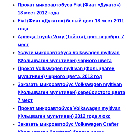
Прокат микроавтобуса Fiat (Фиат «Дукато»)
18 мест 2012 года
Fiat (Фиат «Дукато») белый цвет 18 мест 2011
года.
Аренда Toyota Voxy (Тойота), цвет серебро, 7
мест
Услуги микроавтобуса Volkswagen myltivan
(Фольцваген мультивен) черного цвета
Прокат Volkswagen myltivan (Фольцваген
мультивен) черного цвета, 2013 год
Заказать микроавтобус Volkswagen myltivan
(Фольцваген мультивен) серебристого цвета
7 мест
Прокат микроавтобуса Volkswagen myltivan
(Фльцваген мультивен) 2012 года люкс
Заказать микроавтобус Volkswagen Crafter