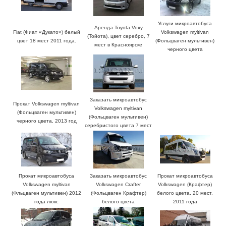
Услуги микроавтобуса
Аренда Toyota Voxy
Fiat (Фиат «Дукато») белый
Volkswagen myltivan
(Тойота), цвет серебро, 7
цвет 18 мест 2011 года.
(Фольцваген мультивен)
мест в Красноярске
черного цвета
Заказать микроавтобус
Прокат Volkswagen myltivan
Volkswagen myltivan
(Фольцваген мультивен)
(Фольцваген мультивен)
черного цвета, 2013 год
серебристого цвета 7 мест
Прокат микроавтобуса
Заказать микроавтобус
Прокат микроавтобуса
Volkswagen myltivan
Volkswagen Crafter
Volkswagen (Крафтер)
(Фльцваген мультивен) 2012
(Фольцваген Крафтер)
белого цвета, 20 мест,
года люкс
белого цвета
2011 года