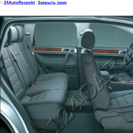
24AutoRespekt
Закрыть окно
©
|
Volksvagen Touareg (Фольцваген Тоурег) Чёрного цвета