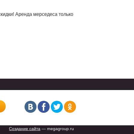
р скидки! Аренда мерседеса только
Создание сайта
— megagroup.ru