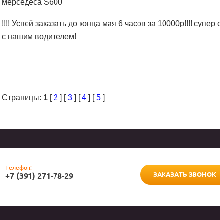
мерседеса S600
!!!! Успей заказать до конца мая 6 часов за 10000р!!!! супе
с нашим водителем!
Страницы:
1
[
2
] [
3
] [
4
] [
5
]
Телефон:
ЗАКАЗАТЬ ЗВОНОК
+7 (391) 271-78-29