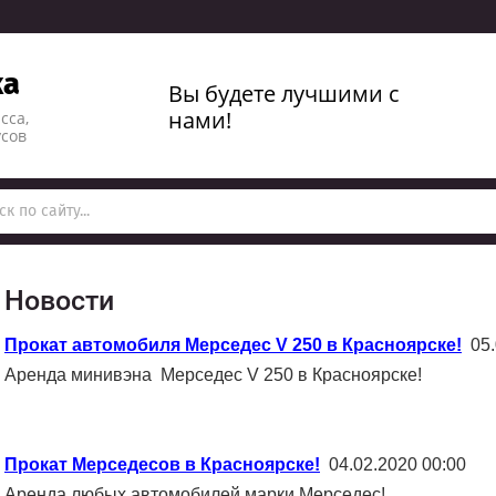
ka
Вы будете лучшими
с
нами!
сса,
усов
Новости
Прокат автомобиля Мерседес V 250 в Красноярске!
05.
Аренда минивэна Мерседес V 250 в Красноярске!
Прокат Мерседесов в Красноярске!
04.02.2020 00:00
Аренда любых автомобилей марки Мерседес!