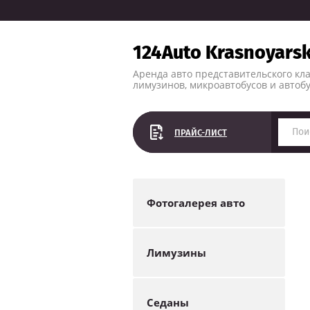
124Auto Krasnoyars
Аренда авто представительского кла
лимузинов, микроавтобусов и автоб
ПРАЙС-ЛИСТ
Фотогалерея авто
Лимузины
Седаны