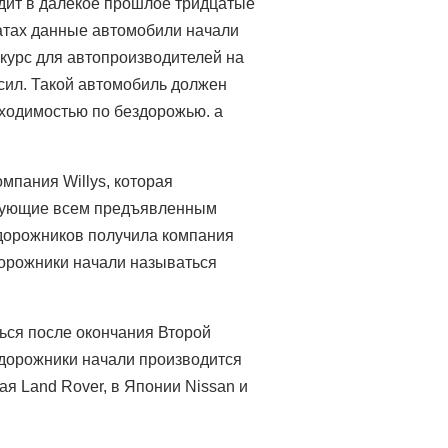
одит в далекое прошлое тридцатые
атах данные автомобили начали
курс для автопроизводителей на
сил. Такой автомобиль должен
ходимостью по бездорожью. а
мпания Willys, которая
твующие всем предъявленным
едорожников получила компания
дорожники начали называться
ься после окончания Второй
едорожники начали производится
ая Land Rover, в Японии Nissan и