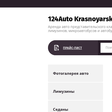
124Auto Krasnoyars
Аренда авто представительского кла
лимузинов, микроавтобусов и автоб
ПРАЙС-ЛИСТ
Фотогалерея авто
Лимузины
Седаны