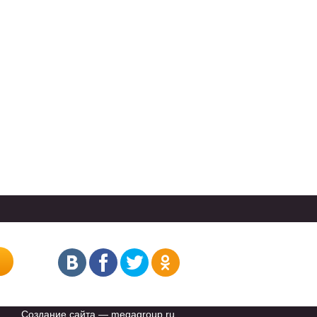
Создание сайта
— megagroup.ru