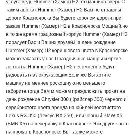
услуга,ведь Hummer (Хамер) H2 это машина-зверь.С
таким аво как Hummer (Хамер) H2 Вам не страшны
дороги Красноярска,Вы будете королем дороги,при
заказе Hummer (Хамер) H2 в Красноярске.Мощный,но
в то же время грациозный корпус Hummer (Хамер) H2
порадует Вас и Ваших друзей.На день рождение
Hummer (Хамер) H2 коричневого цвета в Красноярске
можно заказать у нас.Праздничные машры и яркие
ленты на Hummer (Хамер) H2 несомненно будут
радовать глаз окружающих.Если же Вы хотите
машину не меннее роскошную,но меньшего
габорите,тогда Вам м можем преждложить прокат на
день рождение Chrysler 300 (Крайслер 300) черного и
серебристого цвета,аренда на юбилей золотистого
Lexus RX 350 (Лексус RX 350), или черный BMW X5
(БМВ Х5) на вечеринку в Красноярске.Эти другие авто
на прокат в Красноярске Вы так же можете